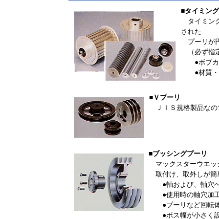
■タイミン
タイミング
された
プーリが円
（必ず指定
●ボブカッ
●材質・形
■Ｖプーリ
ＪＩＳ規格製品なの
■ブッシングプーリ
マックスターウエッ
取付け、取外しが簡
●軸および、軸穴へ
●使用時の軸穴加工
●プーリなど回転体
●ボス幅が小さく設