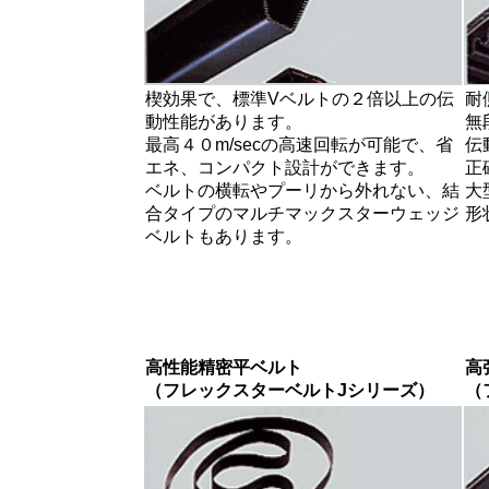
楔効果で、標準Vベルトの２倍以上の伝
耐
動性能があります。
無
最高４０m/secの高速回転が可能で、省
伝
エネ、コンパクト設計ができます。
正
ベルトの横転やプーリから外れない、結
大
合タイプのマルチマックスターウェッジ
形
ベルトもあります。
高性能精密平ベルト
高
（フレックスターベルトJシリーズ）
（