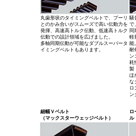
丸歯形状のタイミングベルトで、プーリ
騒
とのかみ合いがスムーズで高い伝動力を
で
発揮、高速高トルク伝動、低速高トルク
同
伝動での設計領域を広げました。
軽
多軸同期伝動が可能なダブルスーパータ
能
イミングベルトもあります。
耐
ン
耗
製
ほ
な
ロ
ン
細幅Ｖベルト
ロ
（マックスターウェッジベルト）
ル