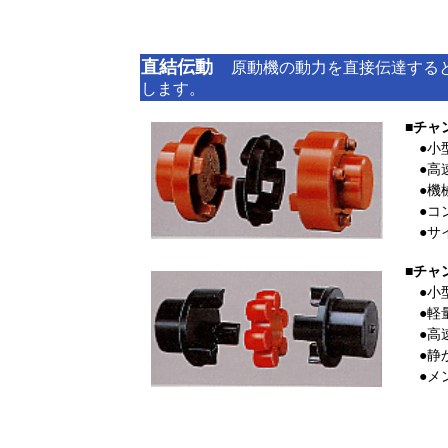
直結伝動
原動機の動力を直接伝達する
します。
■チャ
●小
●高
●機械
●コン
●サ
■チャ
●小
●軽
●高
●静
●メ