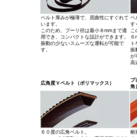
ベルト厚みが極薄で、屈曲性にすぐれて
ベ
います。
す
このため、プーリ径は最小８mmまで適
こ
用でき、コンパクトな設計ができます。
６
振動の少ないスムーズな運転が可能で
ト
す。
振
が
高
プ
広角度Ｖベルト（ポリマックス）
角
６０度の広角ベルト。
耐